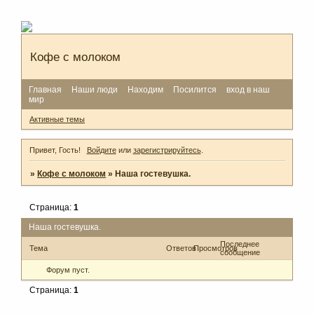
Кофе с молоком
Главная
Наши люди
Находим
Посилится
вход в наш
мир
Активные темы
Привет, Гость!
Войдите
или
зарегистрируйтесь
.
»
Кофе с молоком
»
Наша гостевушка.
Страница:
1
Наша гостевушка.
Последнее
Тема
Ответов
Просмотров
сообщение
Форум пуст.
Страница:
1