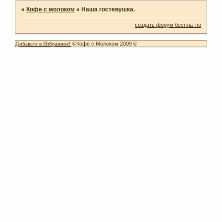
»
Кофе с молоком
»
Наша гостевушка.
создать форум бесплатно
Добавьте в Избранное!
©Кофе с Молоком 2009 ©