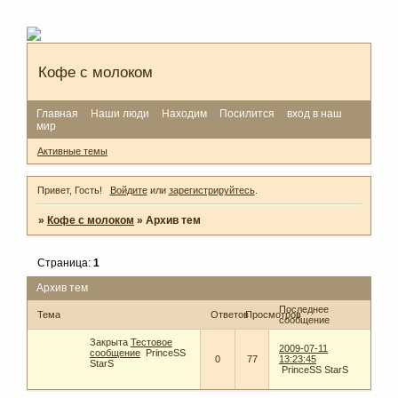
Кофе с молоком
Главная
Наши люди
Находим
Посилится
вход в наш
мир
Активные темы
Привет, Гость!
Войдите
или
зарегистрируйтесь
.
»
Кофе с молоком
»
Архив тем
Страница:
1
Архив тем
Последнее
Тема
Ответов
Просмотров
сообщение
Закрыта
Тестовое
2009-07-11
сообщение
PrinceSS
0
77
13:23:45
StarS
PrinceSS StarS