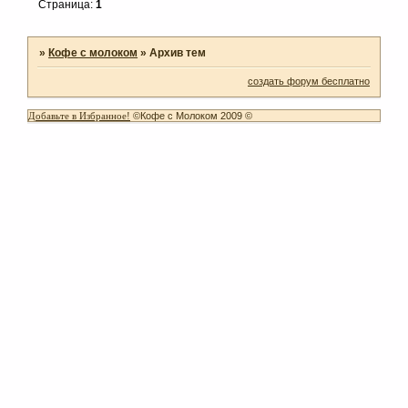
Страница:
1
»
Кофе с молоком
»
Архив тем
создать форум бесплатно
Добавьте в Избранное!
©Кофе с Молоком 2009 ©